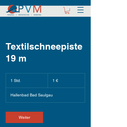
Textilschneepiste
19 m
1
Euro
1 Std.
1
1 €
S
t
Hallenbad Bad Saulgau
d
Weiter