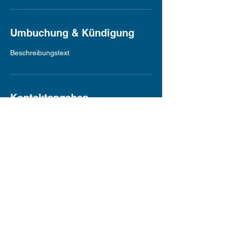
Umbuchung & Kündigung
Beschreibungstext
Kontaktangaben
Hallenbad Bad Saulgau, Schützenstraße,
Bad Saulgau, Germany
Impressum
Datenschutz
Cookies
PVM Service GmbH
Karriere
AGB